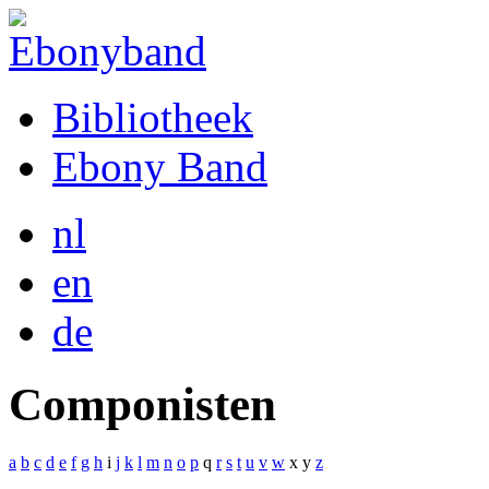
Bibliotheek
Ebony Band
nl
en
de
Componisten
a
b
c
d
e
f
g
h
i
j
k
l
m
n
o
p
q
r
s
t
u
v
w
x
y
z